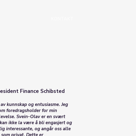
REFERANSER
KONTAKT
President Finance Schibsted
i av kunnskap og entusiasme. Jeg
om foredragsholder for min
levelse. Svein-Olav er en svært
kan ikke la være å bli engasjert og
ig interessante, og angår oss alle
som privat. Dette er