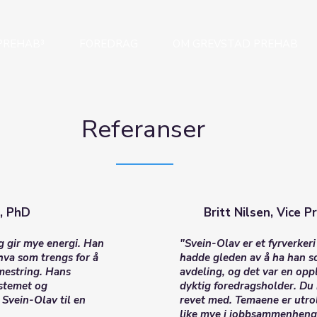
PREHAB³
FOREDRAG
OM GREVSTAD PREHAB
Referanser
r, PhD
Britt Nilsen, Vice 
g gir mye energi. Han
"Svein-Olav er et fyrverker
 hva som trengs for å
hadde gleden av å ha han s
mestring. Hans
avdeling, og det var en opp
ystemet og
dyktig foredragsholder. Du 
 Svein-Olav til en
revet med. Temaene er utrol
like mye i jobbsammenheng 