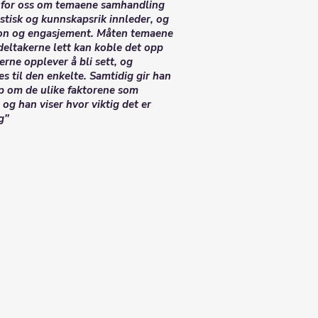
g for oss om temaene samhandling
astisk og kunnskapsrik innleder, og
sjon og engasjement. Måten temaene
 deltakerne lett kan koble det opp
rne opplever å bli sett, og
s til den enkelte. Samtidig gir han
p om de ulike faktorene som
 og han viser hvor viktig det er
g"