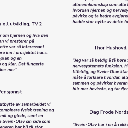
allmennkunnskap som alle b
hvordan hjernen og nervesy
påvirke og ta bedre avgjøre
hadde stor nytte av dette f
ell utvikling, TV 2
2 om hjernen og hva den
an vi presterer på
tte var så interessant
Thor Hushovd, 
re inn i prosjektet hans.
eplan og en
"Jeg var så heldig å få hør
 og klar. Det fungerte
nervesystemets funksjon. Hvo
sker mer"
tilfeldig, og Svein-Olav klar
måte å forklare hvordan al
sammen og påvirker hverand
blir mer bevisste, og tar fle
Pensjonist
 utbytte av samarbeidet vi
 kombinere fysisk trening og
Dag Frode Nords
mil og glede, samt en
 Svein-Olav sin side som
"Svein-Olav har i en årrekk
eneren bør bli til stor