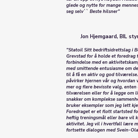
glede og nytte for mange mennes
seg selv`` Beste hilsner"
Jon Hjemgaard, BIL sty
"Statoil Sitt bedriftsidrettslag i
Grevstad for å holde et foredrag
forbindelse med en aktivitetskam
med smittende entusiasme om det 
til å få en aktiv og god tilværel
påvirker hjernen vår og hvordan v
mer og flere bevisste valg, enten d
tilværelsen eller for å legge om l
snakker om komplekse sammenheng
bruker eksempler som jeg lett kje
Foredraget er et flott startsted f
heftig treningsmål eller bare vil 
aktivitet. Jeg vil i hvertfall lære
fortsette dialogen med Svein-Ol