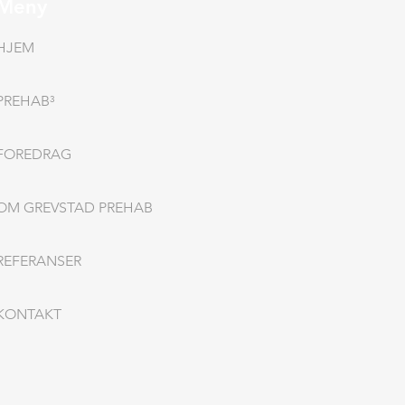
Meny
HJEM
PREHAB³
FOREDRAG
OM GREVSTAD PREHAB
REFERANSER
KONTAKT