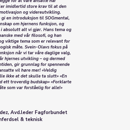
egge for at våre ansatte har
ler imidlertid store krav til at den
 motivasjon og videreutvikling.
å gi en introduksjon til SOGmental,
nnskap om hjernens funksjon, og
i absolutt alt vi gjør. Hans tema og
hanske med vår filosofi, og han
g viktige tema som er relevant for
gogisk måte. Svein-Olavs fokus på
nksjon når vi tar våre daglige valg,
år hjernes utvikling – og dermed
emtiden, gir grunnlag for spennende
ansatte vil høre mer! «Veldig
le ikke at det skulle ta slutt» «En
d ett troverdig budskap» «Forklarte
e som var forståelig for alle!»
dez, Avd.leder Fagforbundet
mferdsel & teknisk