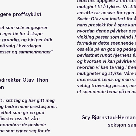
ledernes oppgave å tilrettel
mulighet til å lykkes. Vi stil
ansatte tar ansvar for egen
gere proffsyklist
Svein-Olav var invitert for 
hans prosjekt for å spre ku
et som selv engasjerer
hvordan denne påvirker oss 
 eget liv for å skape
vinkling passer som hånd i 
r grundig, og hjelper folk
formidler dette spennende o
må valg i hverdagen
oss alle på en god og peda
sesser og sammenhenger"
bevissthet rundt hjernens fu
og hvordan vi kan påvirke v
hvordan vi kan ta valg i fr
muligheter og styrke. Våre 
psdirektør Olav Thon
interessant tema, og man vil
veldig troverdig person, me
en
et spennende tema på en måt
 i sitt fag og har gitt meg
eg bedre mine prestasjoner.
helhet som gir en god
Gry Bjørnstad-Hernan
virker oss iht våre
seksjon sa
jennomføre de ønskede
oe som egner seg for de