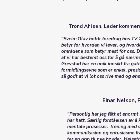
Trond Ahlsen, Leder kommersi
"Svein-Olav holdt foredrag hos TV 
betyr for hvordan vi lever, og hvord
områdene som betyr mest for oss. De
at vi har bestemt oss for å gå nærme
Grevstad har en unik innsikt fra gat
formidlingsevne som er enkel, presis
så godt at vi lot oss rive med og øn
Einar Nelson, 
"Personlig har jeg fått et enormt
har hatt. Særlig forståelsen av å
mentale prosesser. Trening med s
kommunikasjon og entusiasme fra
tar en opp til nye høyder. Helsetr