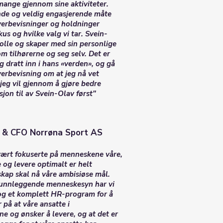
mange gjennom sine aktiviteter.
nde og veldig engasjerende måte
verbevisninger og holdninger
kus og hvilke valg vi tar. Svein-
rrolle og skaper med sin personlige
m tilhørerne og seg selv. Det er
og dratt inn i hans «verden», og gå
erbevisning om at jeg nå vet
jeg vil gjennom å gjøre bedre
jon til av Svein-Olav først"
P & CFO Norrøna Sport AS
svært fokuserte på menneskene våre,
e og levere optimalt er helt
skap skal nå våre ambisiøse mål.
runnleggende menneskesyn har vi
 og et komplett HR-program for å
 på at våre ansatte i
e og ønsker å levere, og at det er