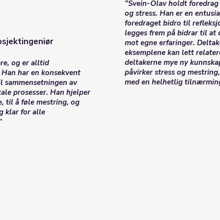
"Svein-Olav holdt foredra
og stress. Han er en entusi
foredraget bidro til reflek
legges frem på bidrar til at
sjektingeniør
mot egne erfaringer. Deltake
eksemplene kan lett relatere
deltakerne mye ny kunnska
re, og er alltid
påvirker stress og mestring,
. Han har en konsekvent
med en helhetlig tilnærmin
il sammensetningen av
tale prosesser. Han hjelper
 til å føle mestring, og
 klar for alle
"