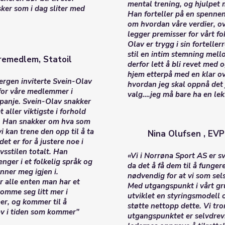
mental trening, og hjulpet 
ker som i dag sliter med
Han forteller på en spenne
om hvordan våre verdier, o
legger premisser for vårt fo
Olav er trygg i sin fortelle
stil en intim stemning mello
remedlem, Statoil
derfor lett å bli revet med 
hjem etterpå med en klar ov
 Bergen inviterte Svein-Olav
hvordan jeg skal oppnå det 
 for våre medlemmer i
valg….jeg må bare ha en leks
panje. Svein-Olav snakker
aller viktigste i forhold
se. Han snakker om hva som
i kan trene den opp til å ta
Nina Olufsen , EV
et er for å justere noe i
ivsstilen totalt. Han
«Vi i Norrøna Sport AS er 
er i et folkelig språk og
da det å få dem til å funger
nner meg igjen i.
nødvendig for at vi som sel
or alle enten man har et
Med utgangspunkt i vårt g
komme seg litt mer i
utviklet en styringsmodell
 mer, og kommer til å
støtte nettopp dette. Vi tror
av i tiden som kommer"
utgangspunktet er selvdrevn