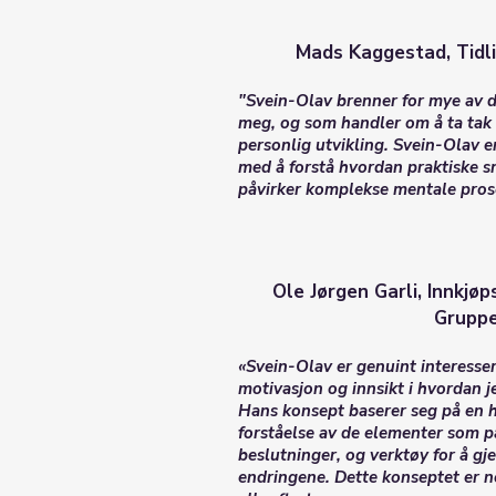
Mads Kaggestad, Tidli
"Svein-Olav brenner for mye av d
meg, og som handler om å ta tak i
personlig utvikling. Svein-Olav e
med å forstå hvordan praktiske s
påvirker komplekse mentale pro
Ole Jørgen Garli, Innkjø
Grupp
«Svein-Olav er genuint interessert
motivasjon og innsikt i hvordan j
Hans konsept baserer seg på en 
forståelse av de elementer som på
beslutninger, og verktøy for å g
endringene. Dette konseptet er n