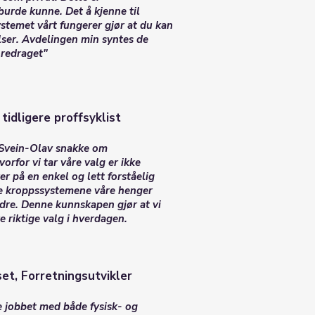
urde kunne. Det å kjenne til
stemet vårt fungerer gjør at du kan
lser. Avdelingen min syntes de
oredraget"
tidligere proffsyklist
e Svein-Olav snakke om
rfor vi tar våre valg er ikke
er på en enkel og lett forståelig
le kroppssystemene våre henger
re. Denne kunnskapen gjør at vi
re riktige valg i hverdagen.
et, Forretningsutvikler
e jobbet med både fysisk- og